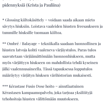
pidennyksiä (Krista ja Pauliina)
* Glossing kiiltokäsittely = voidaan saada aikaan mieto
sävytys hiuksiin. Loistava vaaleiden hiusten freesaukseen ja
tummille hiuksille tuomaan kiiltoa.
** Ombré / Balayage = tekniikalla saadaan luonnollinen ja
hiusten latvoja kohti vaaleneva värjäystulos. Paras tulos
saavutetaan värjäämättömään luonnonhiukseen, mutta
myös värjättyyn hiukseen on mahdollista tehdä kyseinen
jälki vaalennusaineella. Tässä tapauksessa lopputulos
määräytyy värjätyn hiuksen värihistorian mukaisesti.
*** Kérastase Fusio Dose hoito = ainutlaatuinen
Kérastasen kampaamopalvelu, joka tarjoaa yksilöityjä
tehohoitoja hiusten välittömään muutokseen.