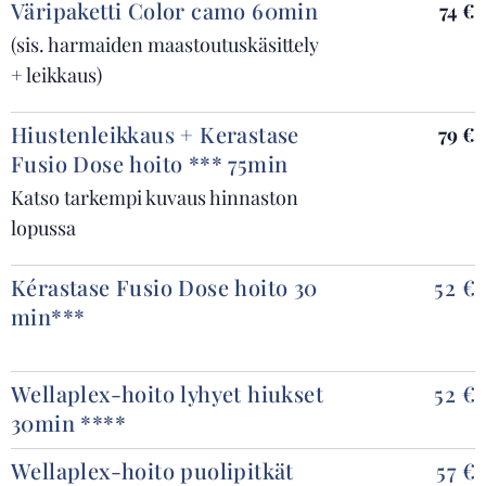
Väripaketti Color camo 60min
74 €
(sis. harmaiden maastoutuskäsittely
+ leikkaus)
Hiustenleikkaus + Kerastase
79 €
Fusio Dose hoito *** 75min
Katso tarkempi kuvaus hinnaston
lopussa
Kérastase Fusio Dose hoito 30
52 €
min***
Wellaplex-hoito lyhyet hiukset
52 €
30min ****
Wellaplex-hoito puolipitkät
57 €