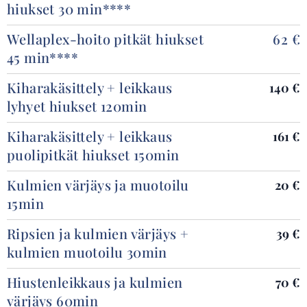
hiukset 30 min****
Wellaplex-hoito pitkät hiukset
62 €
45 min****
Kiharakäsittely + leikkaus
140 €
lyhyet hiukset 120min
Kiharakäsittely + leikkaus
161 €
puolipitkät hiukset 150min
Kulmien värjäys ja muotoilu
20 €
15min
Ripsien ja kulmien värjäys +
39 €
kulmien muotoilu 30min
Hiustenleikkaus ja kulmien
70 €
värjäys 60min