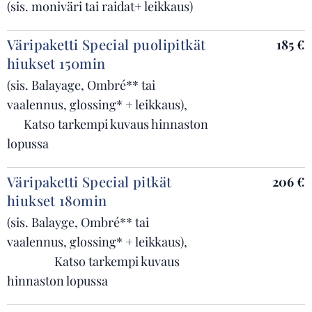
(sis. moniväri tai raidat+ leikkaus)
Väripaketti Special puolipitkät
185 €
hiukset 150min
(sis. Balayage, Ombré** tai
vaalennus, glossing* + leikkaus),
Katso tarkempi kuvaus hinnaston
lopussa
Väripaketti Special pitkät
206 €
hiukset 180min
(sis. Balayge, Ombré** tai
vaalennus, glossing* + leikkaus),
Katso tarkempi kuvaus
hinnaston lopussa