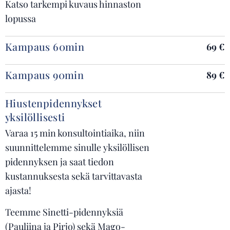
Katso tarkempi kuvaus hinnaston
lopussa
Kampaus 60min
69 €
Kampaus 90min
89 €
Hiustenpidennykset
yksilöllisesti
Varaa 15 min konsultointiaika, niin
suunnittelemme sinulle yksilöllisen
pidennyksen ja saat tiedon
kustannuksesta sekä tarvittavasta
ajasta!
Teemme Sinetti-pidennyksiä
(Pauliina ja Pirjo) sekä Mago-