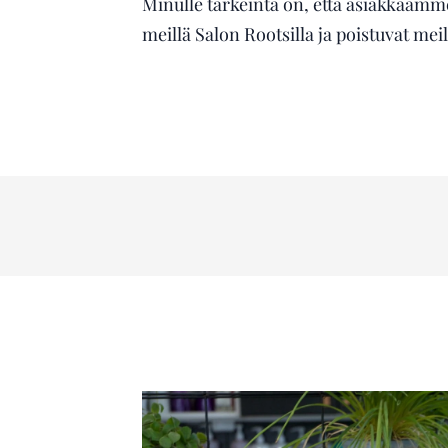
Minulle tärkeintä on, että asiakkaamme
meillä Salon Rootsilla ja poistuvat mei