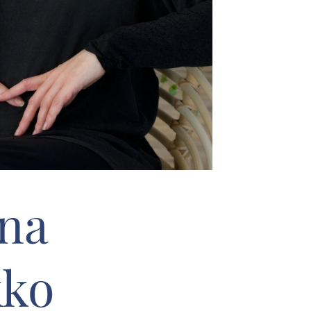
na
kko