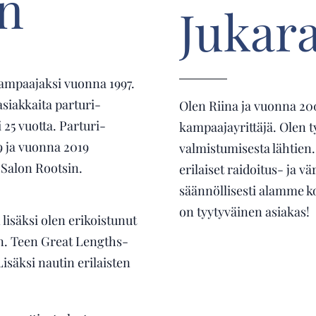
n
Jukar
kampaajaksi vuonna 1997.
asiakkaita parturi-
Olen Riina ja vuonna 20
 25 vuotta. Parturi-
kampaajayrittäjä. Olen t
9 ja vuonna 2019
valmistumisesta lähtien. 
 Salon Rootsin.
erilaiset raidoitus- ja vä
säännöllisesti alamme ko
on tyytyväinen asiakas!
isäksi olen erikoistunut
n. Teen Great Lengths-
isäksi nautin erilaisten