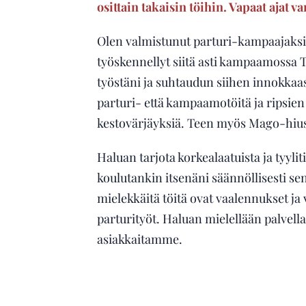
osittain takaisin töihin. Vapaat ajat va
Olen valmistunut parturi-kampaajaksi
työskennellyt siitä asti kampaamossa T
työstäni ja suhtaudun siihen innokkaas
parturi- että kampaamotöitä ja ripsie
kestovärjäyksiä. Teen myös Mago-hiu
Haluan tarjota korkealaatuista ja tyyliti
koulutankin itsenäni säännöllisesti se
mielekkäitä töitä ovat vaalennukset ja 
parturityöt. Haluan mielellään palvell
asiakkaitamme.