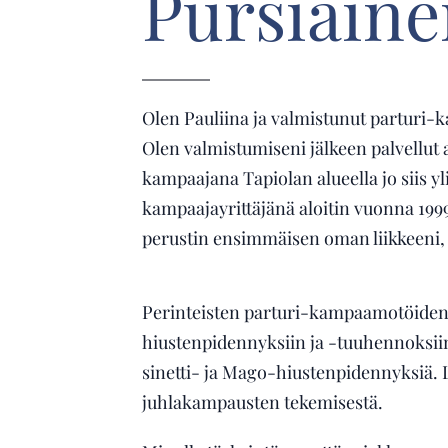
Pursiaine
Olen Pauliina ja valmistunut parturi-
Olen valmistumiseni jälkeen palvellut 
kampaajana Tapiolan alueella jo siis yli
kampaajayrittäjänä aloitin vuonna 199
perustin ensimmäisen oman liikkeeni,
Perinteisten parturi-kampaamotöiden l
hiustenpidennyksiin ja -tuuhennoksii
sinetti- ja Mago-hiustenpidennyksiä. L
juhlakampausten tekemisestä.