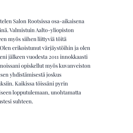
telen Salon Rootsissa osa-aikaisena
nä. Valmistuin Aalto-yliopiston
een myös siihen liittyviä töitä
en erikoistunut värjäystöihin ja olen
eni jälkeen vuodesta 2011 innokkaasti
nnoissani opiskellut myös kuvanveiston
 sen yhdistämisestä joskus
ksiin. Kaikissa töissäni pyrin
iseen lopputulemaan, unohtamatta
ustesi suhteen.