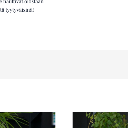
 nauttivat olostaan
ltä tyytyväisinä!