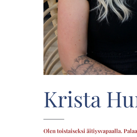
​Krista H
Olen toistaiseksi äitiysvapaalla. Pal