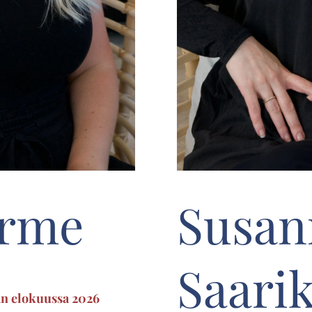
urme
Susan
Saari
aan elokuussa 2026