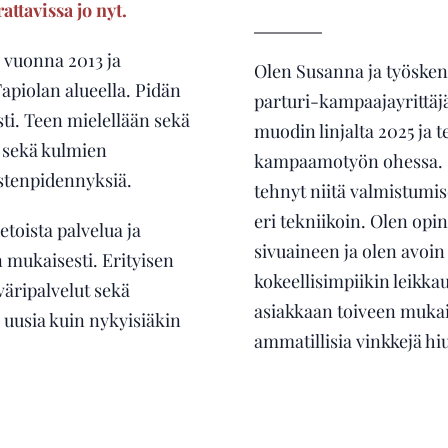
rattavissa jo nyt.
 vuonna 2013 ja
Olen Susanna ja työsken
apiolan alueella. Pidän
parturi-kampaajayrittäjä
ti. Teen mielellään sekä
muodin linjalta 2025 ja t
n sekä kulmien
kampaamotyön ohessa. Ol
stenpidennyksiä.
tehnyt niitä valmistumis
eri tekniikoin. Olen opi
etoista palvelua ja
sivuaineen ja olen avoin
n mukaisesti. Erityisen
kokeellisimpiikin leikkau
väripalvelut sekä
asiakkaan toiveen muka
a uusia kuin nykyisiäkin
ammatillisia vinkkejä hi