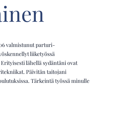
ainen
06 valmistunut parturi-
yöskennellyt liiketyössä
Erityisesti lähellä sydäntäni ovat
ritekniikat. Päivitän taitojani
ulutuksissa. Tärkeintä työssä minulle